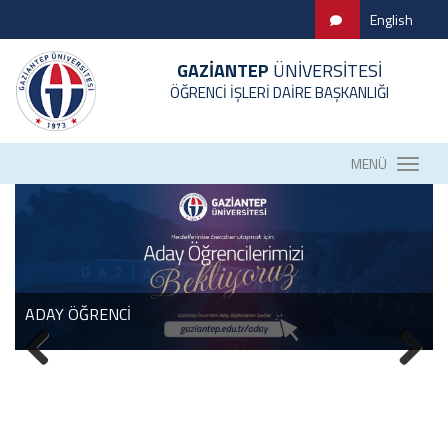
English
GAZİANTEP
ÜNİVERSİTESİ
ÖĞRENCİ İŞLERİ DAİRE BAŞKANLIĞI
MENÜ
ADAY ÖĞRENCİ
BOLOGNA BİLGİ PAKETİ (DERS İÇERİĞİ) SAYFASI