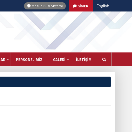
English
Mezun Bilgi Sistemi
GİMER
LAR
PERSONELİMİZ
GALERİ
İLETİŞİM