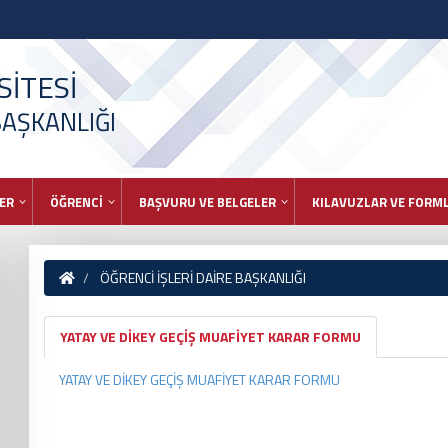
İTESİ
BAŞKANLIĞI
ER
ÖĞRENCİ
BAŞVURU VE BELGELER
KILAVUZLAR VE FORM
ÖĞRENCİ İŞLERİ DAİRE BAŞKANLIĞI
YATAY VE DİKEY GEÇİŞ MUAFİYET KARAR FORMU
YATAY VE DİKEY GEÇİŞ MUAFİYET KARAR FORMU