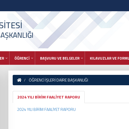
İTESİ
BAŞKANLIĞI
ER
ÖĞRENCİ
BAŞVURU VE BELGELER
KILAVUZLAR VE FORM
ÖĞRENCİ İŞLERİ DAİRE BAŞKANLIĞI
2024 YILI BİRİM FAALİYET RAPORU
2024 YILI BİRİM FAALİYET RAPORU