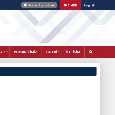
English
Mezun Bilgi Sistemi
GİMER
LAR
PERSONELİMİZ
GALERİ
İLETİŞİM