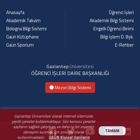
Anasayfa
Öğrenci İşleri
Akademik Takvim
Akademik Bilgi Sistemi
Bologna Bilgi Sistemi
Engelli Öğrenci Birimi
Gaün Kütüphane
Bilgi İşlem D. Bşk.
Gaün Sporium
E-Rehber
Gaziantep
Üniversitesi
ÖĞRENCİ İŞLERİ DAİRE BAŞKANLIĞI
Mezun Bilgi Sistemi
Gaziantep Üniversitesi olarak internet sitemizde
çeşitli çerezler kullanmaktayız. Söz konusu çerezler
sayfanın sağlıklı çalışması ve daha iyi bir ziyaretçi
TAMAM
deneyimi sunmak için zorunlu olarak
kullanılmaktadır.
GAÜN Kişisel Verilerin