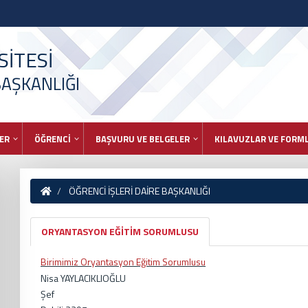
İTESİ
BAŞKANLIĞI
ER
ÖĞRENCİ
BAŞVURU VE BELGELER
KILAVUZLAR VE FORM
ÖĞRENCİ İŞLERİ DAİRE BAŞKANLIĞI
ORYANTASYON EĞİTİM SORUMLUSU
Birimimiz Oryantasyon Eğitim Sorumlusu
Nisa YAYLACIKLIOĞLU
Şef