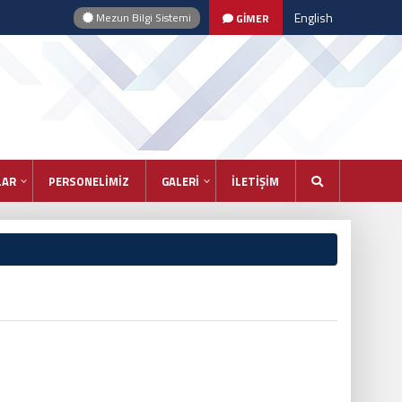
English
Mezun Bilgi Sistemi
GİMER
LAR
PERSONELİMİZ
GALERİ
İLETİŞİM