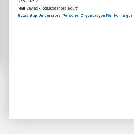
Dahili:3297
Mail:
yaylaciklioglu@gantep.edu.tr
Gaziantep Üniversitesi Personel Oryantasyon Rehberini görme